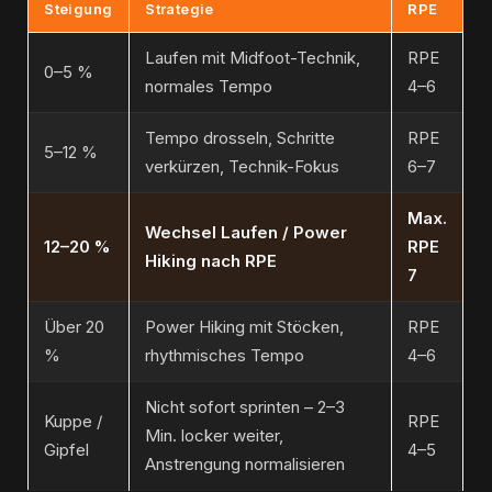
Steigung
Strategie
RPE
Laufen mit Midfoot-Technik,
RPE
0–5 %
normales Tempo
4–6
Tempo drosseln, Schritte
RPE
5–12 %
verkürzen, Technik-Fokus
6–7
Max.
Wechsel Laufen / Power
12–20 %
RPE
Hiking nach RPE
7
Über 20
Power Hiking mit Stöcken,
RPE
%
rhythmisches Tempo
4–6
Nicht sofort sprinten – 2–3
Kuppe /
RPE
Min. locker weiter,
Gipfel
4–5
Anstrengung normalisieren