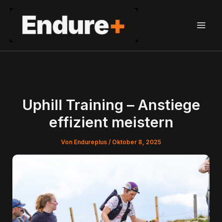
Zum
Inhalt
springen
Uphill Training – Anstiege
effizient meistern
Von
Endureplus
/
Oktober 8, 2025