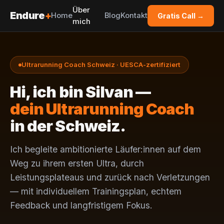
Über
Endure
+
Home
Blog
Kontakt
Gratis Call →
mich
Ultrarunning Coach Schweiz · UESCA-zertifiziert
Hi, ich bin Silvan —
dein Ultrarunning Coach
in der Schweiz.
Ich begleite ambitionierte Läufer:innen auf dem
Weg zu ihrem ersten Ultra, durch
Leistungsplateaus und zurück nach Verletzungen
— mit individuellem Trainingsplan, echtem
Feedback und langfristigem Fokus.