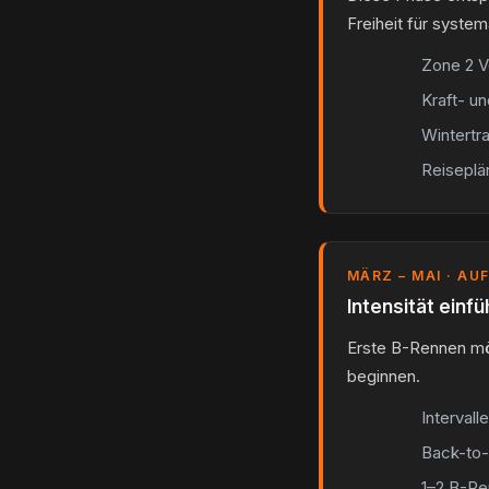
Freiheit für syste
Zone 2 V
Kraft- un
Wintertr
Reiseplä
MÄRZ – MAI · A
Intensität einf
Erste B-Rennen mög
beginnen.
Interval
Back-to-
1–2 B-Re