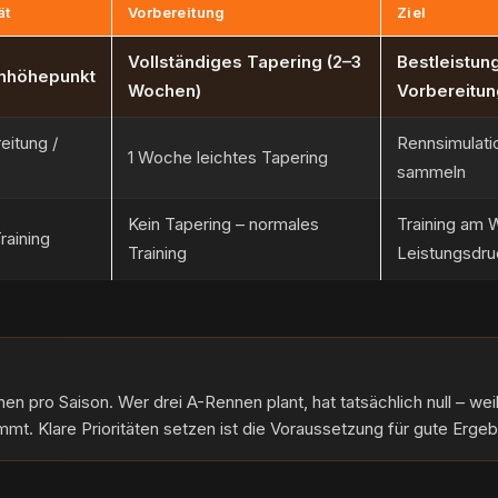
ät
Vorbereitung
Ziel
Vollständiges Tapering (2–3
Bestleistung
nhöhepunkt
Wochen)
Vorbereitun
eitung /
Rennsimulati
1 Woche leichtes Tapering
sammeln
Kein Tapering – normales
Training am 
raining
Training
Leistungsdru
n pro Saison. Wer drei A-Rennen plant, hat tatsächlich null – weil
mt. Klare Prioritäten setzen ist die Voraussetzung für gute Ergeb