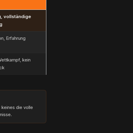
, vollständige
g
on, Erfahrung
Wettkampf, kein
ck
 keines die volle
nisse.