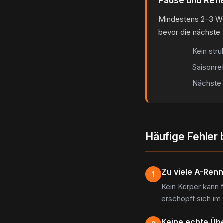
Pause und Refl
Mindestens 2–3 Wo
bevor die nächste 
Kein stru
Saisonref
Nächste 
Häufige Fehler 
Zu viele A-Ren
1
Kein Körper kann f
erschöpft sich im
Keine echte Ü