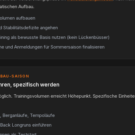
matischen Aufbau.
olumen aufbauen
d Stabilitätsdefizite angehen
aining als bewusste Basis nutzen (kein Lückenbüsser)
ne und Anmeldungen für Sommersaison finalisieren
UFBAU-SAISON
ühren, spezifisch werden
lich. Trainingsvolumen erreicht Höhepunkt. Spezifische Einheit
le, Berganläufe, Tempoläufe
Back Longruns einführen
nnen als Teststart