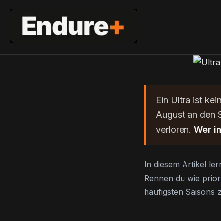
Zum
Inhalt
springen
Ein Ultra ist ke
August an den St
verloren.
Wer i
In diesem Artikel le
Rennen du wie priori
häufigsten Saisons z