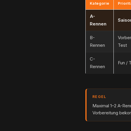
Kategorie
Priorit
A-
Saiso
Rennen
B-
Vorber
Rennen
Test
C-
Fun / T
Rennen
REGEL
Maximal 1–2 A-Renne
Vorbereitung bekom