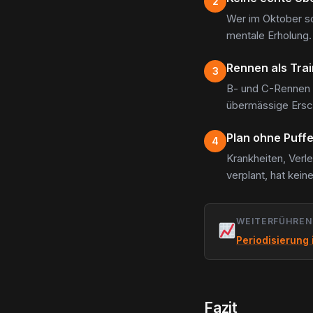
2
Wer im Oktober so
mentale Erholung. 
Rennen als Trai
3
B- und C-Rennen s
übermässige Ersc
Plan ohne Puffe
4
Krankheiten, Verl
verplant, hat kei
WEITERFÜHREN
Periodisierung
Fazit